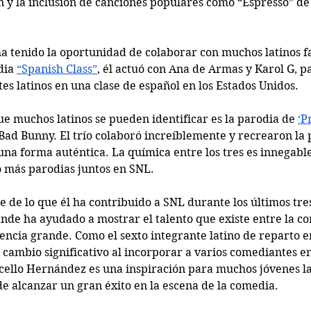
ón y la inclusión de canciones populares como “Espresso” de
 tenido la oportunidad de colaborar con muchos latinos f
dia 
“Spanish Class”
, él actuó con Ana de Armas y Karol G, pa
es latinos en una clase de español en los Estados Unidos. 
ue muchos latinos se pueden identificar es la parodia de 
‘P
Bad Bunny. El trío colaboró increíblemente y recrearon la 
una forma auténtica. La química entre los tres es innegable,
 más parodias juntos en SNL. 
e de lo que él ha contribuido a SNL durante los últimos tre
nde ha ayudado a mostrar el talento que existe entre la c
encia grande. Como el sexto integrante latino de reparto en
 cambio significativo al incorporar a varios comediantes e
cello Hernández es una inspiración para muchos jóvenes lat
de alcanzar un gran éxito en la escena de la comedia. 