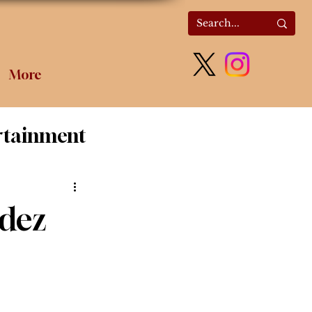
More
rtainment
olitics
ndez