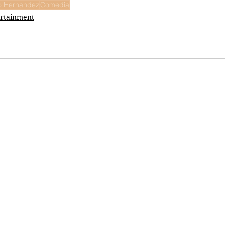
o Hernandez
Comedia
rtainment