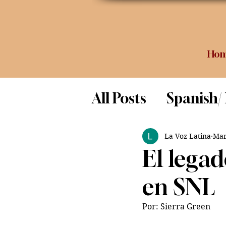
Ho
All Posts
Spanish/
Opinion
Food 
La Voz Latina
Mar
El lega
Science
en SNL
Por: Sierra Green