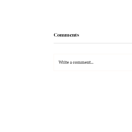
Comments
Write a comment...
Your Exclusive Coachella
Weekend One Recap