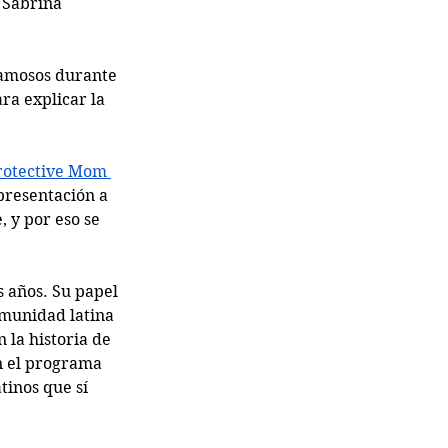
 Sabrina 
amosos durante 
ra explicar la 
rotective Mom 
presentación a 
 y por eso se 
s años. Su papel 
omunidad latina 
 la historia de 
n el programa 
inos que sí 