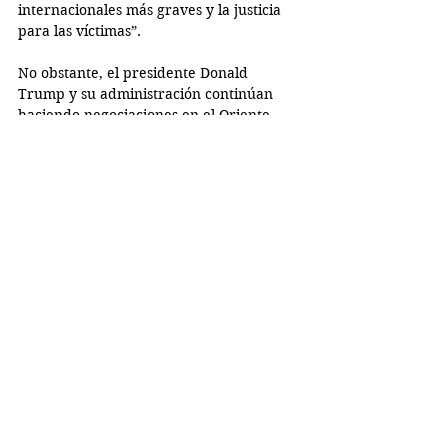
internacionales más graves y la justicia 
para las víctimas”. 
No obstante, el presidente Donald 
Trump y su administración continúan 
haciendo negociaciones en el Oriente 
Medio con el apoyo de Netanyahu, 
incluyendo 
su propuesta 
de apoderarse 
de la Franja de Gaza y reubicar a 
palestinos para crear “la Riviera de 
Oriente Medio". 
Donald Trump
Dariana Guzman
International
Israel
Spanish/ Español