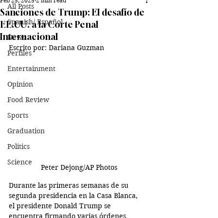
Feb 25, 2025
2 min read
All Posts
Sanciones de Trump: El desafío de
Spanish/ Español
EE.UU. a la Corte Penal
Internacional
News
Escrito por: Dariana Guzman
Perfiles
Entertainment
Opinion
Food Review
Sports
Graduation
Politics
Science
 Peter Dejong/AP Photos
Durante las primeras semanas de su 
segunda presidencia en la Casa Blanca, 
el presidente Donald Trump se 
encuentra firmando varias órdenes 