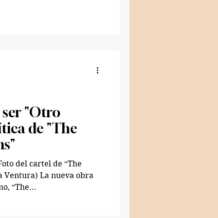
 ser "Otro
tica de "The
ns"
a Ventura) La nueva obra
o, “The...