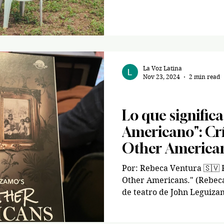
La Voz Latina
Nov 23, 2024
2 min read
Spanish/ Español
Lo que significa
Americano": Crí
Other America
Por: Rebeca Ventura 🇸🇻 Foto del cartel de “The
Other Americans." (Rebec
de teatro de John Leguizam