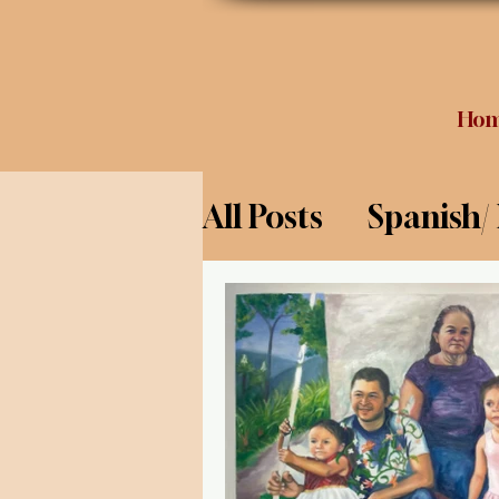
Ho
All Posts
Spanish/
Opinion
Food 
Science