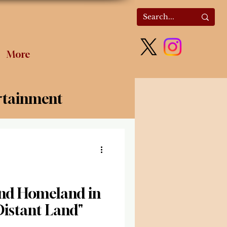
More
rtainment
olitics
nd Homeland in
Distant Land"