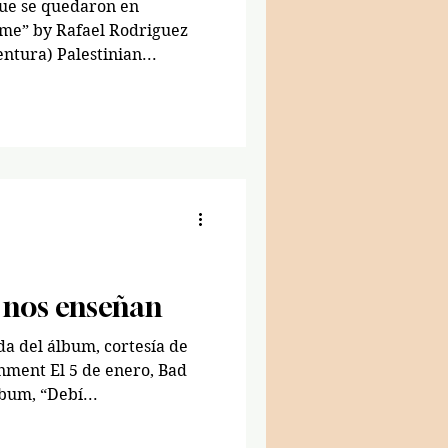
que se quedaron en
me” by Rafael Rodriguez
ntura) Palestinian...
s nos enseñan
a del álbum, cortesía de
ment El 5 de enero, Bad
bum, “Debí...