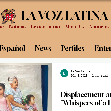
LA VOZ LATINA
me
Noticias
Lexico Latino
About Us
Anuncios
 Español
News
Perfiles
Ente
Review
Sports
Graduation
P
La Voz Latina
Mar 5, 2025
2 min read
Entertainment
Displacement a
"Whispers of a 