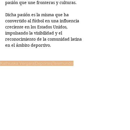
pasión que une fronteras y culturas. 
Dicha pasión es la misma que ha 
convertido al fútbol en una influencia 
creciente en los Estados Unidos, 
impulsando la visibilidad y el 
reconocimiento de la comunidad latina 
en el ámbito deportivo.
Kathiuska Vergara
Deportes
Telemundo
El Pelotazo
Spanish/ Español
News
See All
Recent Posts