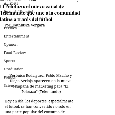
Mar 24, 2025
2 min read
All Posts
El Pelotazo: el nuevo canal de
Spanish/ Español
Telemundo que une a la comunidad
latina a través del fútbol
News
Por: Kathiuska Vergara
Perfiles
Entertainment
Opinion
Food Review
Sports
Graduation
Verónica Rodríguez, Pablo Mariño y 
Politics
Diego Arrioja aparecen en la nueva 
Science
campaña de marketing para “El 
Pelotazo” (Telemundo)
Hoy en día, los deportes, especialmente 
el fútbol, se han convertido no solo en 
una parte popular del consumo de 