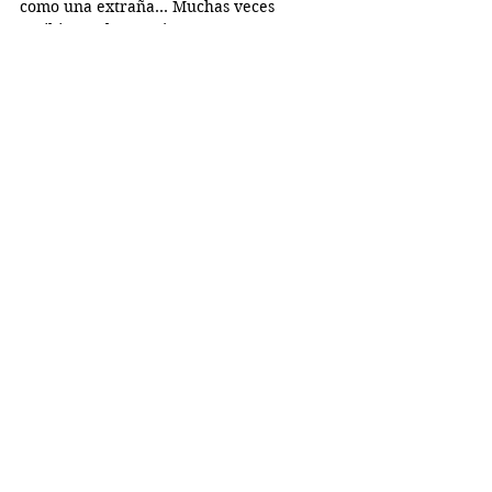
como una extraña… Muchas veces 
recibimos el mensaje que nos 
regresemos a nuestros países y que no 
somos las mejores personas en nuestras 
comunidades y yo quiero probar lo 
contrario.”
Alexa Figueroa
Special Edition
Carmen Centeno
Perfiles
See All
Recent Posts