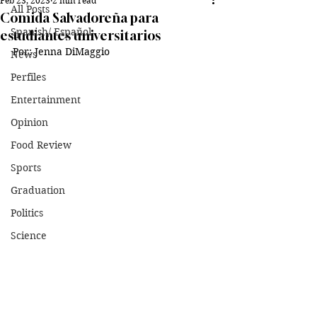
Feb 23, 2023
2 min read
All Posts
Comida Salvadoreña para
Spanish/ Español
estudiantes universitarios
Por: Jenna DiMaggio
News
Perfiles
Entertainment
Opinion
Food Review
Sports
Graduation
Politics
Science