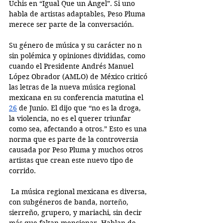
Uchis en “Igual Que un Ángel”. Si uno 
habla de artistas adaptables, Peso Pluma 
merece ser parte de la conversación. 
Su género de música y su carácter no n 
sin polémica y opiniones divididas, como 
cuando el Presidente Andrés Manuel 
López Obrador (AMLO) de México criticó 
las letras de la nueva música regional 
mexicana en su conferencia matutina el 
26
 de Junio. El dijo que “no es la droga, 
la violencia, no es el querer triunfar 
como sea, afectando a otros.” Esto es una 
norma que es parte de la controversia 
causada por Peso Pluma y muchos otros 
artistas que crean este nuevo tipo de 
corrido.
 La música regional mexicana es diversa, 
con subgéneros de banda, norte
ñ
o, 
sierreño, grupero, y mariachi, sin decir 
más que faltan mencionar. Hablan de 