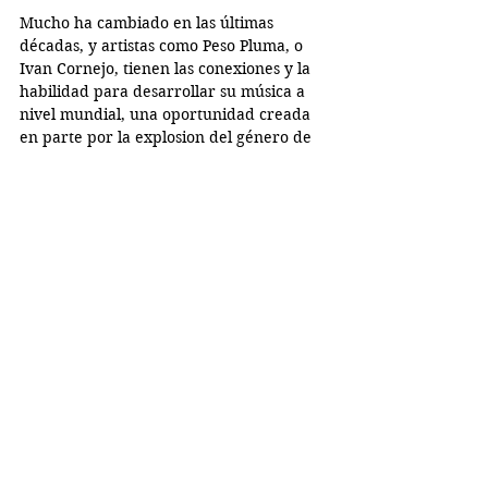
Mucho ha cambiado en las últimas 
décadas, y artistas como Peso Pluma, o 
Ivan Cornejo, tienen las conexiones y la 
habilidad para desarrollar su música a 
nivel mundial, una oportunidad creada 
en parte por la explosion del género de 
corridos y música mexicana en Estados 
Unidos.
 Mucha de la controversia creada por los 
cambios en la música mexicana tienen en 
común la crítica inicial de la música Hip 
Hop en Estados Unidos. Como el mundo 
real, la música nueva mexicana es 
violenta, consumista, e individualista, 
entonces como los artistas de Hip Hop, 
Peso Pluma y otros artistas están usando 
esto para su ventaja.
El género de música regional mexicana 
está cambiando y se está fortaleciendo a 