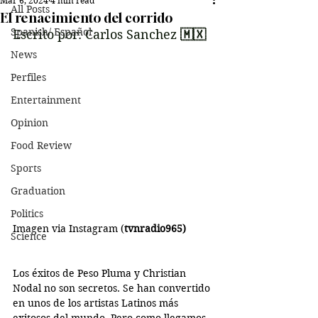
Mar 6, 2024
4 min read
All Posts
El renacimiento del corrido
Spanish/ Español
Escrito por: Carlos Sanchez 
🇲🇽
News
Perfiles
Entertainment
Opinion
Food Review
Sports
Graduation
Politics
Imagen via Instagram (
tvnradio965
)
Science
Los éxitos de Peso Pluma y Christian 
Nodal no son secretos. Se han convertido 
en unos de los artistas Latinos más 
exitosos del mundo. Pero como llegamos 