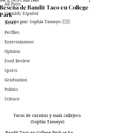
Dec 8, 2025
2 min read
All Posts
Reseña de Bandit Taco en College
Spanish/ Español
Park
Escrito por: 
Sophia Tamayo 
🇨🇴
News
Perfiles
Entertainment
Opinion
Food Review
Sports
Graduation
Politics
Science
Tacos de carnitas y 
maíz callejero 
(Sophia Tamayo)
Bandit Taco en College Park se ha 